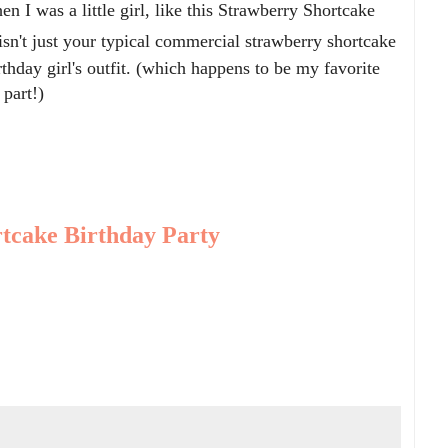
n I was a little girl, like this Strawberry Shortcake
 isn't just your typical commercial strawberry shortcake
rthday girl's outfit. (which happens to be my favorite
part!)
tcake Birthday Party