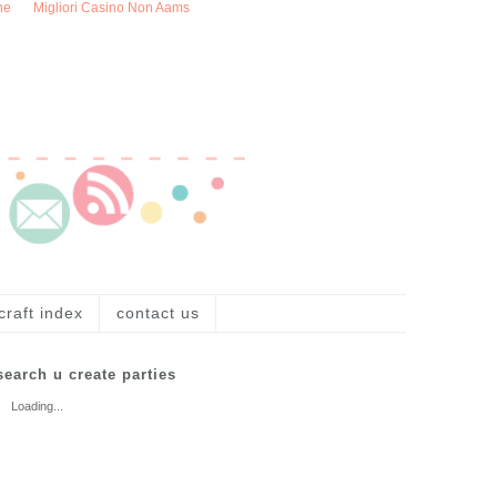
ne
Migliori Casino Non Aams
craft index
contact us
search u create parties
Loading...